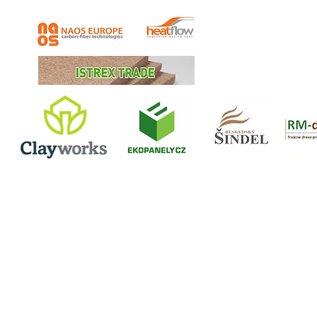
TATRY - Slovakia, s.
všetko pre drevozru
prírodné olejové nát
izolácia z konope a 
00421 903 542 6