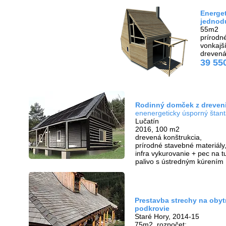
Energe
​jednod
55m2
prírodn
vonkajš
drevená
39 55
Rodinný domček z dreven
enenergeticky úsporný štant
Lučatín
2016, 100 m2
drevená konštrukcia,
prírodné stavebné materiály
infra vykurovanie + pec na t
palivo s ústredným kúrením
Prestavba strechy na oby
podkrovie
Staré Hory, 2014-15
75m2, rozpočet: