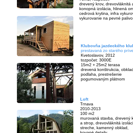
drevený krov, drevovláknitá 
konopná izolácia, hlinená om
cedrová krytina, infra vykur
vykurovanie na pevné palivo
Klubovňa jazdeckého klu
prestavaná zo starého prív
Kvetoslavov,
2012
tozpočet: 3000E
15m2 + 25m2 terasa
drevená konštrukcia, obkla
podlaha, prestrešenie
pogumovaným plátnom
Loft
Trnava
2010-2013
100 m2
murovaná stavba, drevený 
a strop, drevovláknitá izolác
streche, kamenný obklad,
kované detaily